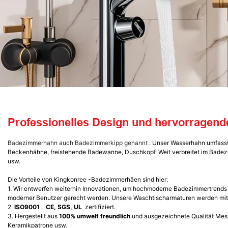
Professionelles Design und hervorragende
Badezimmerhahn auch Badezimmerkipp genannt
. Unser Wasserhahn umfass
Beckenhähne, freistehende Badewanne, Duschkopf. Weit verbreitet im Bade
usw.
Die Vorteile von Kingkonree -Badezimmerhäen sind hier:
1.
Wir entwerfen weiterhin Innovationen, um hochmoderne Badezimmertrends z
moderner Benutzer gerecht werden. Unsere Waschtischarmaturen werden mit P
2
ISO9001
,
CE, SGS, UL
zertifiziert.
3. Hergestellt aus
100% umwelt freundlich
und ausgezeichnete Qualität Mess
Keramikpatrone usw.