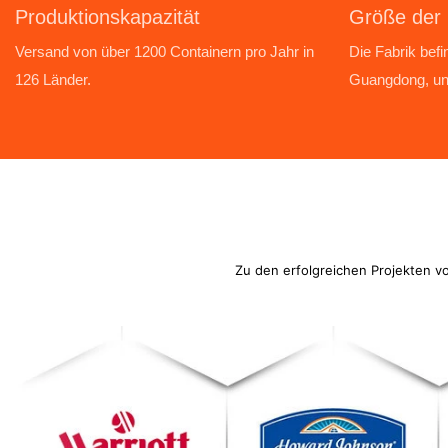
Produktionskapazität
Größe der 
︎Versand von über 1200 Containern pro Jahr in
︎Die Fabrik bef
126 Länder.
Guangdong, un
Zu den erfolgreichen Projekten vo