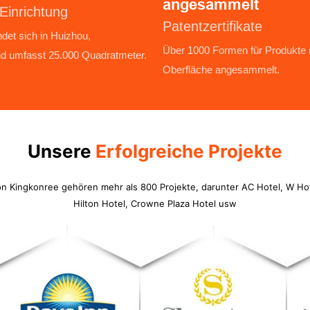
angesammelt
Einrichtung
Patentzertifikate
indet sich in Huizhou,
︎Über 1000 Formen für Produkte m
d umfasst 25.000 Quadratmeter.
Oberfläche angesammelt.
Unsere
Erfolgreiche Projekte
n Kingkonree gehören mehr als 800 Projekte, darunter AC Hotel, W Hote
Hilton Hotel, Crowne Plaza Hotel usw