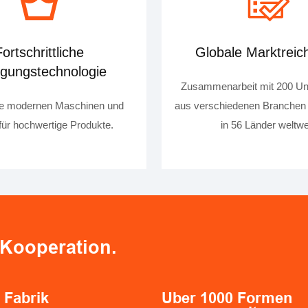
Fortschrittliche
Globale Marktreic
igungstechnologie
Zusammenarbeit mit 200 U
lle modernen Maschinen und
aus verschiedenen Branchen
für hochwertige Produkte.
in 56 Länder weltwei
-Kooperation.
 Fabrik
Über
1000
Formen