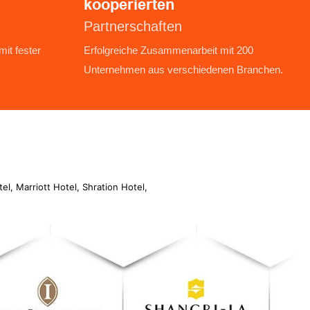
kooperierten
Partnerschaften
it fester
︎Erfolgreiche Zusammenarbeit mit 200
Unternehmen aus verschiedenen Branchen.
l, Marriott Hotel, Shration Hotel,