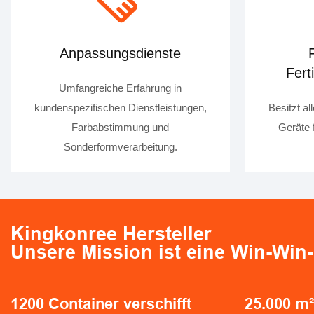
Anpassungsdienste
Fert
Umfangreiche Erfahrung in
kundenspezifischen Dienstleistungen,
Besitzt a
Farbabstimmung und
Geräte 
Sonderformverarbeitung.
Kingkonree Hersteller
Unsere Mission ist eine Win-Win
1200
Container verschifft
25
.00
0
m²