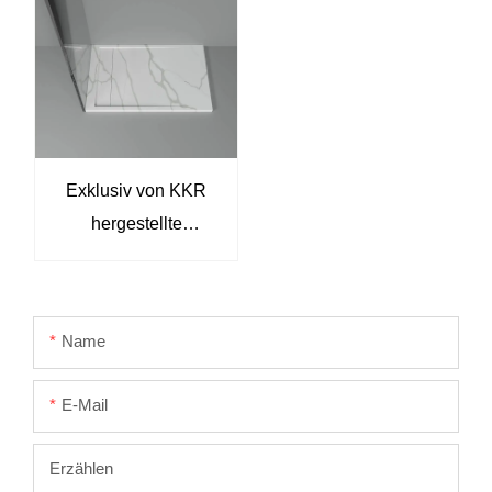
Duschwanne
Duschwannen aus
Stein individuell
anpassen
Duschwannen
Exklusiv von KKR
hergestellte
Duschwanne aus
Stein mit
Marmorstruktur und
Name
fester Oberfläche
E-Mail
Erzählen