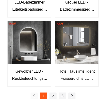
LED-Badezimmer
Großer LED -
Eitelkeitsbadspiegel
Badezimmerspiegel
mit Licht für
Luxus Gold
Badezimmer KKR-
Metallkante LED -
8069
Spiegel
Gewölbter LED -
Hotel Haus intelligent
Rückbeleuchtungspi
wasserdichte LED
egel für modernes
LED LAGE MOTTED
Badezimmer
Badezimmerspiegel
1
2
3
mit leichtem KKR-