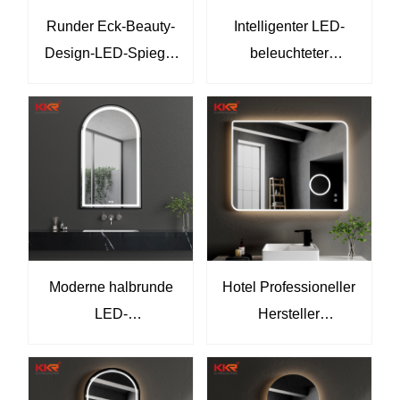
Runder Eck-Beauty-
Intelligenter LED-
Design-LED-Spiegel
beleuchteter
KKR-8021
Badezimmerspiegel,
beschlagfreier
Touchscreen-
Schminkspiegel
KKR-8026
Moderne halbrunde
Hotel Professioneller
LED-
Hersteller
Badezimmerspiegel
intelligenter LED
Luxus-
Moderner Stil Rücken
Wandmaskenspiegel
beleuchtet LED BAD