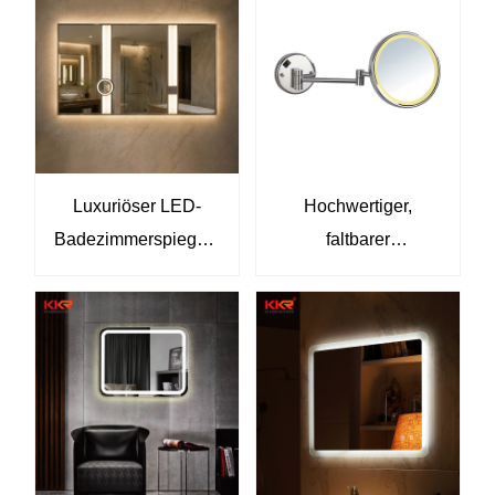
Luxuriöser LED-
Hochwertiger,
Badezimmerspiegels
faltbarer
chrank mit
Kosmetikspiegel für
Antibeschlag- und
Badezimmer – leicht,
Touch-Steuerung,
einfach zu verstauen,
wandmontierter
ideal für kleine
Kosmetikspiegel im
Badezimmer.
Hotelstil