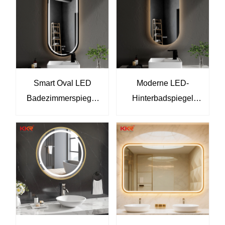
für Hotels &
WALL MOTTED
Schlafzimmer
BADEL Leuchteter
Spiegel mit Lichtern
Smart Oval LED
Moderne LED-
Badezimmerspiegel
Hinterbadspiegel
mit zeitlicher Display
oval wandmontierter
- dimmbare
Waschtischspiegel
Hintergrundschaftssp
mit dimmbarer
iegel Kingkonree
Berührungskontrolle