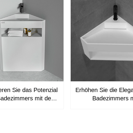
ren Sie das Potenzial
Erhöhen Sie die Eleg
Badezimmers mit dem
Badezimmers m
aschtisch KKR von
maßgefertigte
ingKonree.1905
Eckwaschtische
Eckwaschtischunter
mit Waschbecken K