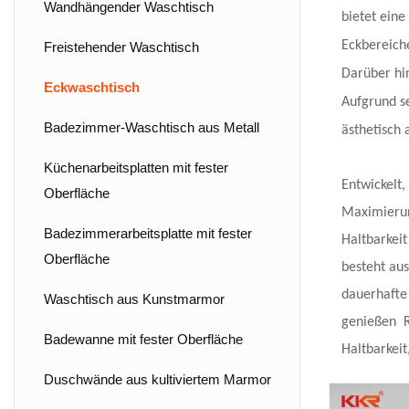
Über dem Waschbecken
Wandhängender Waschtisch
bietet eine
Eckbereich
Schrankbecken
Freistehender Waschtisch
Darüber hin
Freistehendes Waschbecken
Eckwaschtisch
Aufgrund se
Unterbauspüle mit fester Oberfläche
Badezimmer-Waschtisch aus Metall
ästhetisch
Wudu Wash Becken
Küchenarbeitsplatten mit fester
Entwickelt,
Oberfläche
ADA-konformes Waschbecken
Maximierun
Badezimmerarbeitsplatte mit fester
Haltbarkeit
Langes Badezimmerwaschbecken
Oberfläche
besteht aus
dauerhafte 
Waschtisch aus Kunstmarmor
genießen
R
Badewanne mit fester Oberfläche
Haltbarkeit
Duschwände aus kultiviertem Marmor