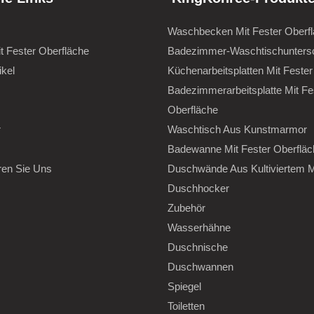
Waschbecken Mit Fester Oberf
it Fester Oberfläche
Badezimmer-Waschtischunters
ikel
Küchenarbeitsplatten Mit Fester
Badezimmerarbeitsplatte Mit Fe
Oberfläche
r
Waschtisch Aus Kunstmarmor
Badewanne Mit Fester Oberfläc
ren Sie Uns
Duschwände Aus Kultiviertem 
Duschhocker
Zubehör
Wasserhähne
Duschnische
Duschwannen
Spiegel
Toiletten