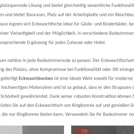
 platzsparende Lösung und bietet gleichzeitig wesentliche Funktional
en und bietet Stauraum, Platz auf der Arbeitsplatte und ein Waschb
aus eignen sich Eckwaschtische ideal für Gäste- und Kinderbäder, b
iner Vielseitigkeit und der Möglichkeit, in verschiedene Badezimmert
 ansprechende Ergänzung für jedes Zuhause oder Hotel.
 um nahtlos in jede Badezimmerecke zu passen. Der Eckwaschtischunt
g des Platzes, ohne Kompromisse bei Funktionalität oder Stil einzug
 gefertigt
Eckwaschbecken
ist eine ideale Wahl sowohl für moderne
 hochwertigen Materialien und ist so gebaut, dass er den Strapazen 
Schönheit gewährleistet. Dank seiner robusten Konstruktion können Si
üsten Sie auf den Eckwaschtisch von KingKonree auf und genießen Sie 
, die nur KingKonree bieten kann. Verwandeln Sie Ihr Badezimmer noch