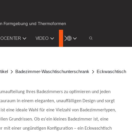
ion in Formgebung und Thermoformen
FOCENTER
VIDEO
KONTAKTIEREN SIE UNS
tikel
Badezimmer-Waschtischunterschrank
Eckwaschtisch
aumaufteilung Ihres Badezimmers zu optimieren und jeden
Stauraum in einem eleganten, unauffälligen Design und sorgt
ist eine ideale Wahl für eine Vielzahl von Badezimmertypen,
len Grundrissen. Ob es'ein kleines Badezimmer ist,
eine
 mit einer ungünstigen Konfiguration – ein Eckwaschtisch