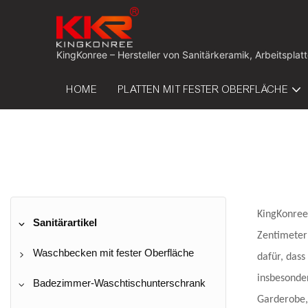
KingKonree – Hersteller von Sanitärkeramik, Arbeitspla
HOME
PLATTEN MIT FESTER OBERFLÄCHE
KingKonree
Sanitärartikel
Zentimeter 
Waschbecken mit fester Oberfläche
dafür, dass
insbesonde
Waschbecken zur Wandmontage
Badezimmer-Waschtischunterschrank
Garderobe