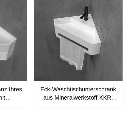
anz Ihres
Eck-Waschtischunterschrank
it
aus Mineralwerkstoff KKR-
n
1609
n.
schrank
KR-1608