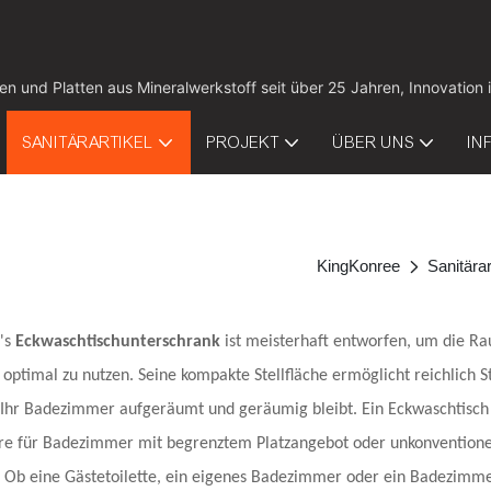
tten und Platten aus Mineralwerkstoff seit über 25 Jahren, Innovat
SANITÄRARTIKEL
PROJEKT
ÜBER UNS
IN
KingKonree
Sanitärar
's
Eckwaschtischunterschrank
ist meisterhaft entworfen, um die R
optimal zu nutzen. Seine kompakte Stellfläche ermöglicht reichlich 
 Ihr Badezimmer aufgeräumt und geräumig bleibt. Ein Eckwaschtisch 
re für Badezimmer mit begrenztem Platzangebot oder unkonventionel
,
Ob eine Gästetoilette, ein eigenes Badezimmer oder ein Badezimmer