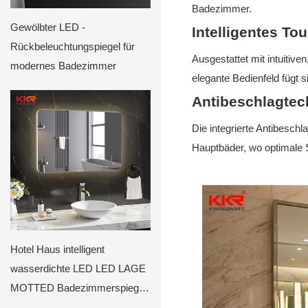
Badezimmer.
Gewölbter LED -
Intelligentes T
Rückbeleuchtungspiegel für
Ausgestattet mit intuitiv
modernes Badezimmer
elegante Bedienfeld fügt 
Antibeschlagtec
Die integrierte Antibesch
Hauptbäder, wo optimale S
Hotel Haus intelligent
wasserdichte LED LED LAGE
MOTTED Badezimmerspiegel
mit leichtem KKR-8052