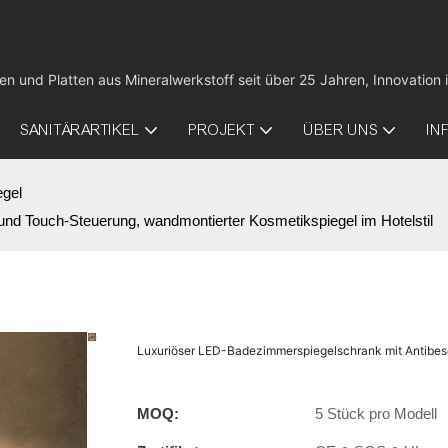
tten und Platten aus Mineralwerkstoff seit über 25 Jahren, Innovat
SANITÄRARTIKEL
PROJEKT
ÜBER UNS
IN
gel
nd Touch-Steuerung, wandmontierter Kosmetikspiegel im Hotelstil
Luxuriöser LED-Badezimmerspiegelschrank mit Antibesc
MOQ:
5 Stück pro Modell