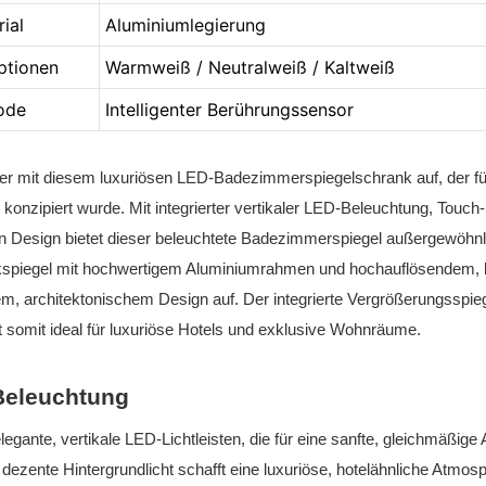
ial
Aluminiumlegierung
ptionen
Warmweiß / Neutralweiß / Kaltweiß
ode
Intelligenter Berührungssensor
r mit diesem luxuriösen LED-Badezimmerspiegelschrank auf, der für
onzipiert wurde. Mit integrierter vertikaler LED-Beleuchtung, Touc
n Design bietet dieser beleuchtete Badezimmerspiegel außergewöhnli
spiegel mit hochwertigem Aluminiumrahmen und hochauflösendem, 
m, architektonischem Design auf. Der integrierte Vergrößerungsspie
st somit ideal für luxuriöse Hotels und exklusive Wohnräume.
-Beleuchtung
elegante, vertikale LED-Lichtleisten, die für eine sanfte, gleichmäßi
dezente Hintergrundlicht schafft eine luxuriöse, hotelähnliche Atmosp