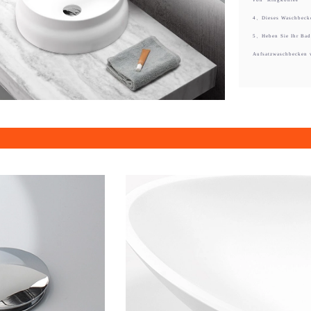
4、Dieses Waschbecken
5、Heben Sie Ihr Bad
Aufsatzwaschbecken v