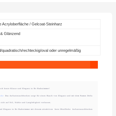
e Acryloberfläche / Gelcoat-Steinharz
 & Glänzend
/quadratisch/rechteckig/oval oder unregelmäßig
och heute Klasse und Eleganz in Ihr Badezimmer!
läche
Das Aufsatzwaschbecken sorgt für einen Hauch von Eleganz und mit dem Namen Della
sich auf Stil, Stärke und Langlebigkeit verlassen.
nd Eleganz in Ihr Badezimmer mit diesem attraktiven
feste Oberfläche
Aufsatzwaschbecken