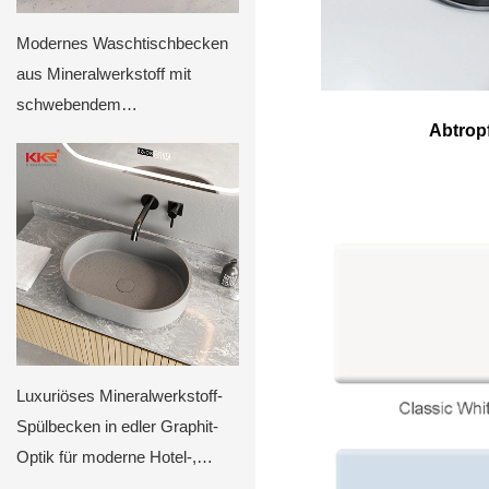
Modernes Waschtischbecken
aus Mineralwerkstoff mit
schwebendem
Abtropf
Eichenunterschrank,
minimalistisches,
wandmontiertes
Badezimmerwaschbecken von
KKR
Luxuriöses Mineralwerkstoff-
Spülbecken in edler Graphit-
Optik für moderne Hotel-,
Villen- und Apartmentprojekte.