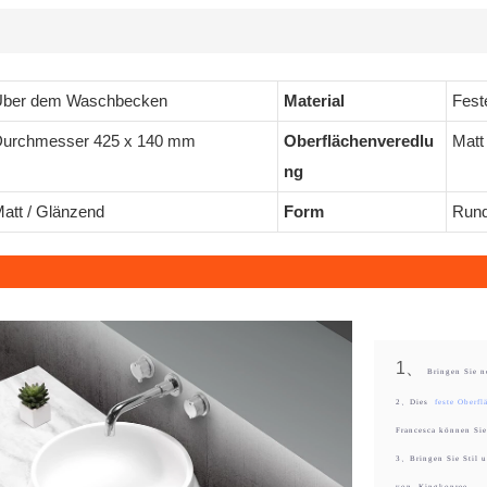
ber dem Waschbecken
Material
Fest
urchmesser 425 x 140 mm
Oberflächenveredlu
Matt
ng
att / Glänzend
Form
Rund
1、
Bringen Sie n
2、Dies
feste Oberf
Francesca können Sie 
3、Bringen Sie Stil u
von
Kingkonree