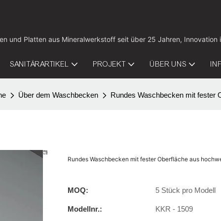
tten und Platten aus Mineralwerkstoff seit über 25 Jahren, Innovat
SANITÄRARTIKEL
PROJEKT
ÜBER UNS
IN
he
Über dem Waschbecken
Rundes Waschbecken mit fester O
Rundes Waschbecken mit fester Oberfläche aus hochw
MOQ:
5 Stück pro Modell
Modellnr.:
KKR - 1509