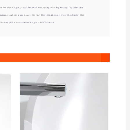
 ist eine elegante und dennoch erschwingliche Ergänzung für jedes Bad.
ezimmer auf ein ganz neues Niveau! Der
Kingkonree feste Oberfläche
Das
erleiht jedem Badezimmer Eleganz und Dramatik.