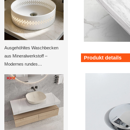
Ausgehöhltes Waschbecken
aus Mineralwerkstoff –
Produkt details
Modernes rundes
Aufsatzwaschbecken für
luxuriöse Badezimmer