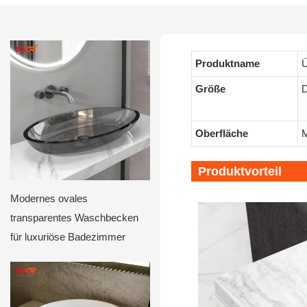
Produktname
Ü
Größe
D
Oberfläche
M
Produktvorteil
Modernes ovales
transparentes Waschbecken
für luxuriöse Badezimmer