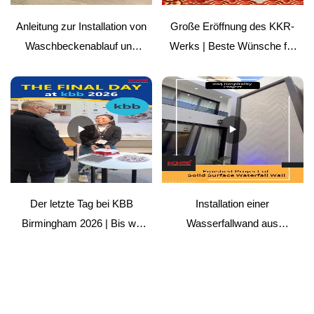
Anleitung zur Installation von
Große Eröffnung des KKR-
Waschbeckenablauf und
Werks | Beste Wünsche für
Abdeckung aus
die Zukunft
Mineralwerkstoff | Einfache
Anleitung
Der letzte Tag bei KBB
Installation einer
Birmingham 2026 | Bis wir
Wasserfallwand aus
uns wiedersehen
massivem Material –
Hospitality-Projekt