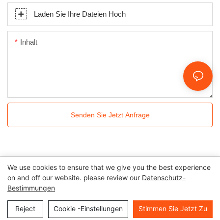
Laden Sie Ihre Dateien Hoch
Inhalt
Senden Sie Jetzt Anfrage
We use cookies to ensure that we give you the best experience
Alle Rechte vorbehalten © 2024 Kingkonree International China
on and off our website. please review our
Datenschutz-
Bestimmungen
Surface Industrial Co., Ltd |
Datenschutz richtlinie
Seitenverzeichnis
Reject
Cookie -Einstellungen
Stimmen Sie Jetzt Zu