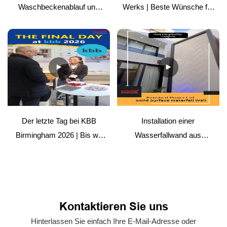
Waschbeckenablauf und
Werks | Beste Wünsche für
Abdeckung aus
die Zukunft
Mineralwerkstoff | Einfache
Anleitung
Der letzte Tag bei KBB
Installation einer
Birmingham 2026 | Bis wir
Wasserfallwand aus
uns wiedersehen
massivem Material –
Hospitality-Projekt
Kontaktieren Sie uns
Hinterlassen Sie einfach Ihre E-Mail-Adresse oder