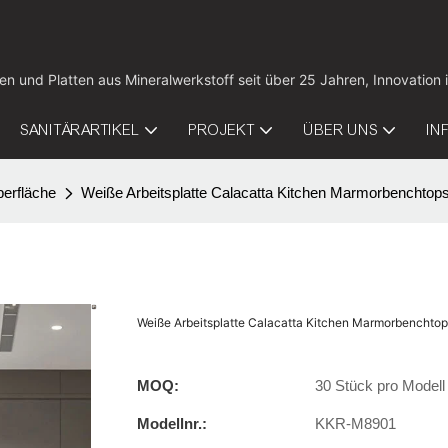
tten und Platten aus Mineralwerkstoff seit über 25 Jahren, Innovat
SANITÄRARTIKEL
PROJEKT
ÜBER UNS
IN
berfläche
Weiße Arbeitsplatte Calacatta Kitchen Marmorbencht
Weiße Arbeitsplatte Calacatta Kitchen Marmorbencht
MOQ:
30 Stück pro Modell
Modellnr.:
KKR-M8901