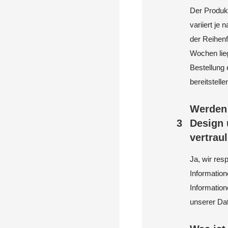
Der Produkt
variiert je
der Reihenf
Wochen lieg
Bestellung 
bereitstelle
Werden 
3
Design 
vertrau
Ja, wir res
Information
Information
unserer Dat