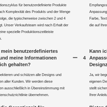
ionszyklus für benutzerdefinierte Produkte
Empfangssc
 nach Komplexität des Produkts und der Menge
Anpassunge
olge, die typischerweise zwischen 2 und 4
Farbe, Tex
t. Unser Verkaufsteam wird nach Erhalt der
die auf Ihr
eine spezielle Produktionszeitleiste
n.
mein benutzerdefiniertes
Kann ic
und meine Informationen
4
Anpass
lich gehalten?
Designz
pektieren und schützen alle Designs und
Ja, wir beg
en aller Kunden. Wir werden diese
eigenen De
en ausschließlich in Übereinstimmung mit
stellt sich
enschutzrichtlinie übernehmen.
Ihrer Anleit