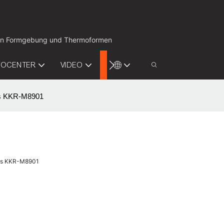
ion in Formgebung und Thermoformen
FOCENTER
VIDEO
KONTAKTIEREN SIE UNS
ops KKR-M8901
ops KKR-M8901